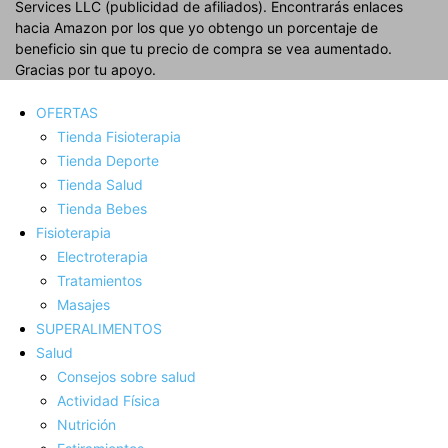
Services LLC (publicidad de afiliados). Encontrarás enlaces
hacia Amazon por los que yo obtengo un porcentaje de
beneficio sin que tu precio de compra se vea aumentado.
Gracias por tu apoyo.
OFERTAS
Tienda Fisioterapia
Tienda Deporte
Tienda Salud
Tienda Bebes
Fisioterapia
Electroterapia
Tratamientos
Masajes
SUPERALIMENTOS
Salud
Consejos sobre salud
Actividad Fí­sica
Nutrición