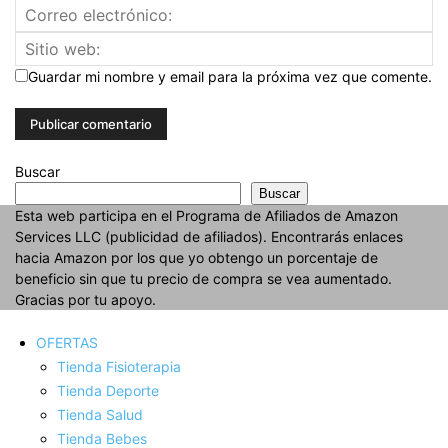
Guardar mi nombre y email para la próxima vez que comente.
Buscar
Buscar
Esta web participa en el Programa de Afiliados de Amazon
Services LLC (publicidad de afiliados). Encontrarás enlaces
hacia Amazon por los que yo obtengo un porcentaje de
beneficio sin que tu precio de compra se vea aumentado.
Gracias por tu apoyo.
OFERTAS
Tienda Fisioterapia
Tienda Deporte
Tienda Salud
Tienda Bebes