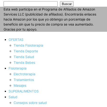
Buscar
Esta web participa en el Programa de Afiliados de Amazon
Services LLC (publicidad de afiliados). Encontrarás enlaces
hacia Amazon por los que yo obtengo un porcentaje de
beneficio sin que tu precio de compra se vea aumentado.
Gracias por tu apoyo.
OFERTAS
Tienda Fisioterapia
Tienda Deporte
Tienda Salud
Tienda Bebes
Fisioterapia
Electroterapia
Tratamientos
Masajes
SUPERALIMENTOS
Salud
Consejos sobre salud