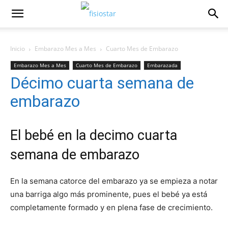
Inicio
Embarazo Mes a Mes
Cuarto Mes de Embarazo
Embarazo Mes a Mes
Cuarto Mes de Embarazo
Embarazada
Décimo cuarta semana de
Embarazo Semana a Semana
embarazo
El bebé en la decimo cuarta
semana de embarazo
En la semana catorce del embarazo ya se empieza a notar
una barriga algo más prominente, pues el bebé ya está
completamente formado y en plena fase de crecimiento.