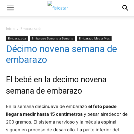
Inicio
Embarazada
Embarazada
Embarazo Semana a Semana
Embarazo Mes a Mes
Décimo novena semana de
Quinto Mes de Embarazo
embarazo
El bebé en la decimo novena
semana de embarazo
En la semana diecinueve de embarazo
el feto puede
llegar a medir hasta 15 centímetros
y pesar alrededor de
200 gramos. El sistema nervioso y la médula espinal
siguen en proceso de desarrollo. La parte inferior del