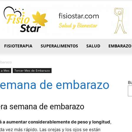
FISIOTERAPIA
SUPERALIMENTOS
SALUD
EMBARAZO
FisioStar
mbarazo
 a Mes
Tercer Mes de Embarazo
semana de embarazo
B
cera semana de embarazo
 a aumentar considerablemente de peso y longitud
,
a vez más rápido. Las orejas y los ojos se están