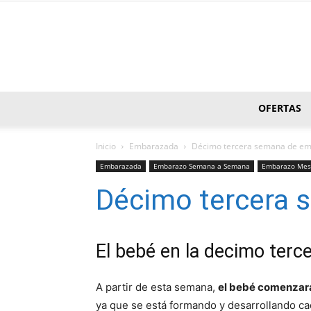
OFERTAS
Inicio
Embarazada
Décimo tercera semana de e
Embarazada
Embarazo Semana a Semana
Embarazo Mes
Décimo tercera 
El bebé en la decimo ter
A partir de esta semana,
el bebé comenzará
ya que se está formando y desarrollando cad