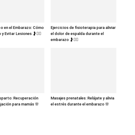
co en el Embarazo: Cómo
Ejercicios de fisioterapia para aliviar
 y Evitar Lesiones 🤰🧘‍♀️
el dolor de espalda durante el
embarazo 🤰🧘‍♀️
sparto: Recuperación
Masajes prenatales: Relájate y alivia
lajación para mamás 🌸
el estrés durante el embarazo 🌸