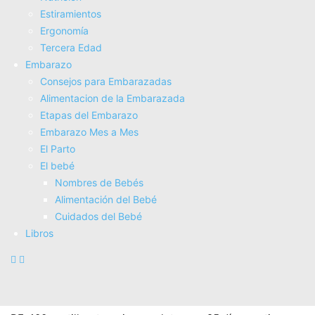
Estiramientos
Ergonomí­a
Tercera Edad
Embarazo
Es fácil dejar de fumar sin fuerza de voluntad (NO
Consejos para Embarazadas
Alimentacion de la Embarazada
FICCIÓN)
Etapas del Embarazo
16,90€
Embarazo Mes a Mes
16,05€
El Parto
COMPRAR AHORA
El bebé
Amazon.es
Nombres de Bebés
Alimentación del Bebé
Cuidados del Bebé
Libros