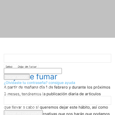
Registrarse
¡Bienvenido! Ingresa en tu cuenta
Inicio
Salud
Dejar de Fumar
Dejar de fumar
tu nombre de usuario
Salud
Dejar de Fumar
tu contraseña
Dejar de fumar
¿Olvidaste tu contraseña? consigue ayuda
A partir de mañana dí­a 1 de febrero y durante los próximos
Recuperación de contraseña
Recupera tu contraseña
3 meses, tendremos la publicación diaria de articulos
sobre
dejar de fumar
, los cuales nos darán algunos trucos
que llevar a cabo si queremos dejar este hábito, así­ como
tu correo electrónico
diversos trucos y alternativas que nos harán que podamos