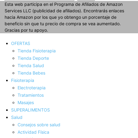
Esta web participa en el Programa de Afiliados de Amazon
Services LLC (publicidad de afiliados). Encontrarás enlaces
hacia Amazon por los que yo obtengo un porcentaje de
beneficio sin que tu precio de compra se vea aumentado.
Gracias por tu apoyo.
OFERTAS
Tienda Fisioterapia
Tienda Deporte
Tienda Salud
Tienda Bebes
Fisioterapia
Electroterapia
Tratamientos
Masajes
SUPERALIMENTOS
Salud
Consejos sobre salud
Actividad Fí­sica