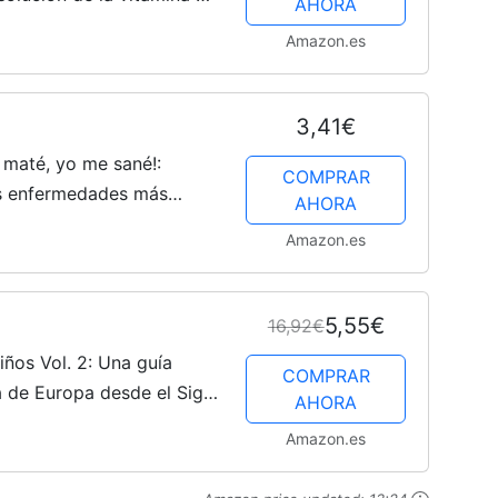
AHORA
lud física y emocional
Amazon.es
3,41€
 maté, yo me sané!:
COMPRAR
as enfermedades más
AHORA
ciedad acelerada e
Amazon.es
5,55€
16,92€
iños Vol. 2: Una guía
COMPRAR
ia de Europa desde el Siglo
AHORA
por la Revolución
Amazon.es