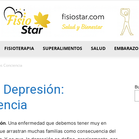
FISIOTERAPIA
SUPERALIMENTOS
SALUD
EMBARAZO
FisioStar
s Conciencia
a Depresión:
B
ncia
ión
. Una enfermedad que debemos tener muy en
que arrastran muchas familias como consecuencia del