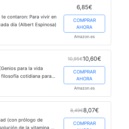
6,85€
te contaron: Para vivir en
COMPRAR
cada día (Albert Espinosa)
AHORA
Amazon.es
10,60€
10,95€
(Genios para la vida
COMPRAR
 filosofía cotidiana para
AHORA
res ideas (Clave)
Amazon.es
8,07€
8,49€
idad (con prólogo de
COMPRAR
solución de la vitamina D