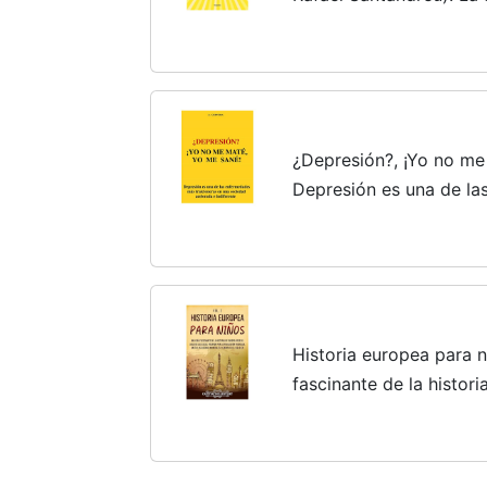
para mejorar nuestra sa
¿Depresión?, ¡Yo no me
Depresión es una de l
traicioneras en una so
indiferente.
Historia europea para n
fascinante de la histor
de las Luces, pasando 
francesa, hasta ......