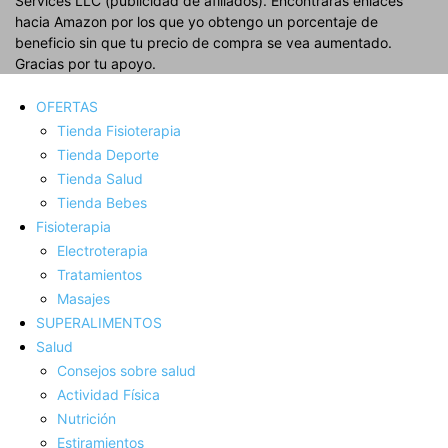
Services LLC (publicidad de afiliados). Encontrarás enlaces
hacia Amazon por los que yo obtengo un porcentaje de
beneficio sin que tu precio de compra se vea aumentado.
Gracias por tu apoyo.
OFERTAS
Tienda Fisioterapia
Tienda Deporte
Tienda Salud
Tienda Bebes
Fisioterapia
Electroterapia
Tratamientos
Masajes
SUPERALIMENTOS
Salud
Consejos sobre salud
Actividad Fí­sica
Nutrición
Estiramientos