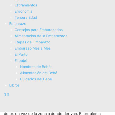
tratamiento
.
Estiramientos
Ergonomí­a
Las personas que sufren de este tipo de lesiones pueden
Tercera Edad
aparecer con quejas que pueden incluir:
Embarazo
Consejos para Embarazadas
entumecimiento,
Alimentacion de la Embarazada
hormigueo,
Etapas del Embarazo
ardor,
Embarazo Mes a Mes
dolor
El Parto
sensaciones de alfileres y agujas en una o más de las
El bebé
siguientes áreas: los hombros, deltoides, bíceps,
Nombres de Bebés
tríceps, antebrazos, muñecas, palmas, pulgares, toda la
Alimentación del Bebé
mano o cualquiera de los dedos.
Cuidados del Bebé
Libros
A menudo las sensaciones que un individuo está
experimentando
pueden estar relacionadas con su
columna vertebral/área cervical
. Es esencial para el
diagnóstico de estas condiciones localizar el origen del
dolor, en vez de la zona a donde derivan. El problema