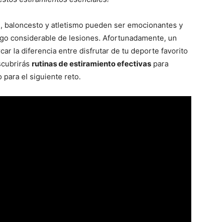
l, baloncesto y atletismo pueden ser emocionantes y
sgo considerable de lesiones. Afortunadamente, un
 la diferencia entre disfrutar de tu deporte favorito
escubrirás
rutinas de estiramiento efectivas
para
 para el siguiente reto.