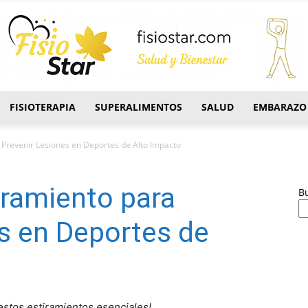
FISIOTERAPIA
SUPERALIMENTOS
SALUD
EMBARAZO
FisioStar
a Prevenir Lesiones en Deportes de Alto Impacto
iramiento para
B
s en Deportes de
estos estiramientos esenciales!