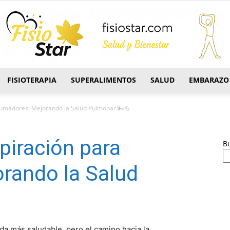
FISIOTERAPIA
SUPERALIMENTOS
SALUD
EMBARAZO
FisioStar
 Fumadores: Mejorando la Salud Pulmonar 🌬️💪
piración para
B
rando la Salud
da más saludable, pero el camino hacia la