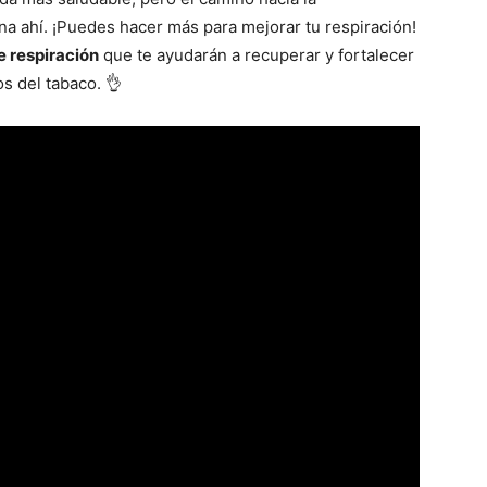
na ahí. ¡Puedes hacer más para mejorar tu respiración!
e respiración
que te ayudarán a recuperar y fortalecer
s del tabaco. 👌