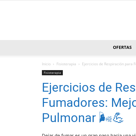
OFERTAS
Inicio
Fisioterapia
Ejercicios de Respiración para
Fisioterapia
Ejercicios de Res
Fumadores: Mejo
Pulmonar 🌬️💪
Dejar de fumar es un gran paso hacia una vi