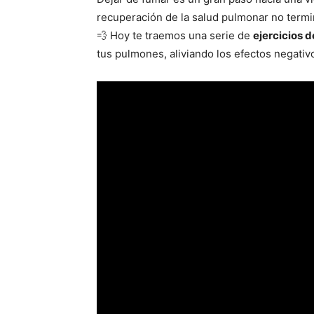
recuperación de la salud pulmonar no termi
💨 Hoy te traemos una serie de
ejercicios d
tus pulmones, aliviando los efectos negativo