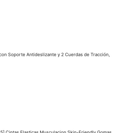
 con Soporte Antideslizante y 2 Cuerdas de Tracción,
 5],Cintas Elasticas Musculacion Skin-Friendly Gomas