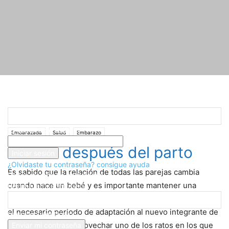
Registrarse
¡Bienvenido! Ingresa en tu cuenta
Inicio
Embarazada
El sexo después del parto
tu nombre de usuario
Embarazada
Salud
Embarazo
tu contraseña
El sexo después del parto
¿Olvidaste tu contraseña? consigue ayuda
Es sabido que la relación de todas las parejas cambia
Recuperación de contraseña
cuando nace un bebé y es importante mantener una
Recupera tu contraseña
conexión cercana, evitando distanciarse. Una vez pasado
el necesario periodo de adaptación al nuevo integrante de
tu correo electrónico
la familia hay que aprovechar uno de los ratos en los que