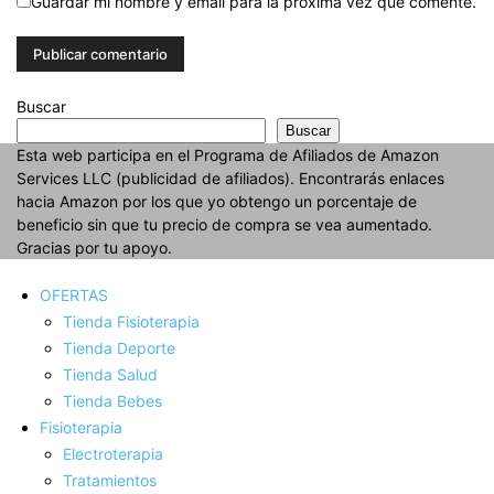
Guardar mi nombre y email para la próxima vez que comente.
Buscar
Buscar
Esta web participa en el Programa de Afiliados de Amazon
Services LLC (publicidad de afiliados). Encontrarás enlaces
hacia Amazon por los que yo obtengo un porcentaje de
beneficio sin que tu precio de compra se vea aumentado.
Gracias por tu apoyo.
OFERTAS
Tienda Fisioterapia
Tienda Deporte
Tienda Salud
Tienda Bebes
Fisioterapia
Electroterapia
Tratamientos