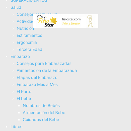
SUPERALIMENTOS
o dolor.
Salud
Preferentemente utilizar un lubricante en gel a base de
Consejos sobre salud
agua, para evitar la incomodidad y dolor durante la
Actividad Fí­sica
penetración causado por la sequedad vaginal. Tambien es
Nutrición
recomendable realizar
ejercicios Kegel
ya que en el perí­
Estiramientos
odo postparto ayudan a sanar la herida de la episiotomí­a o
Ergonomí­a
cualquier desgarro más rápido, incrementan la sensibilidad
Tercera Edad
Embarazo
durante la penetración y mejoran la capacidad orgásmica.
Consejos para Embarazadas
Alimentacion de la Embarazada
Etapas del Embarazo
Embarazo Mes a Mes
El Parto
El bebé
Nombres de Bebés
Alimentación del Bebé
Cuidados del Bebé
Spray Calmante Postparto - Alivio del Dolor Refrescante
Libros