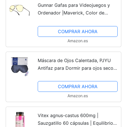
Gunnar Gafas para Videojuegos y
Ordenador |Maverick, Color de
Montura: Gunmetal, Tente de Lentes:
Ámbar (Bloques 65% de Luz Azul y
COMPRAR AHORA
100% de UV)|con filtro de...
Amazon.es
Máscara de Ojos Calentada, PJYU
Antifaz para Dormir para ojos secos,
Ojos hinchados, Tratamiento de
Blefaritis, Aliviar la fatiga ocular,
COMPRAR AHORA
Orzuelo ojo MGD y...
Amazon.es
Vitex agnus-castus 600mg |
Sauzgatillo 60 cápsulas | Equilibrio