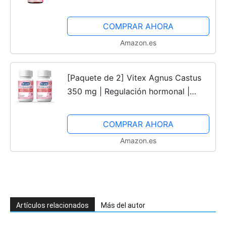
hormonal y fertilidad | 100% Natural
COMPRAR AHORA
Amazon.es
[Paquete de 2] Vitex Agnus Castus
350 mg | Regulación hormonal |
Alivio de molestias de la regla | SPM
| Dolor Menstrual | Sauzgatillo,
COMPRAR AHORA
Vitaminas B6, D, C y...
Amazon.es
Artículos relacionados
Más del autor