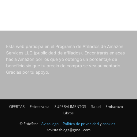
Esta web participa en el Programa de Afiliados de Amazon
Services LLC (publicidad de afiliados). Encontrarás enlaces
hacia Amazon por los que yo obtengo un porcentaje de
beneficio sin que tu precio de compra se vea aumentado.
Gracias por tu apoyo.
OFERTAS
Fisioterapia
SUPERALIMENTOS
Salud
Embarazo
Libros
© FisioStar -
Aviso legal
-
Política de privacidad
y
cookies
-
revistasblogs@gmail.com