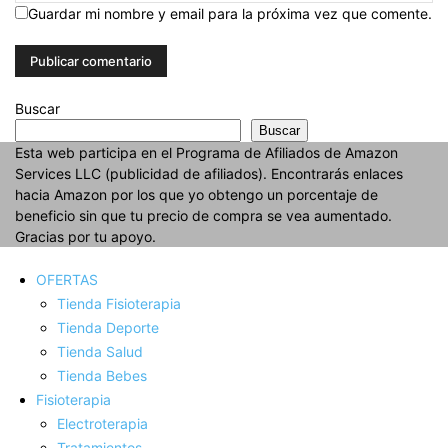
Guardar mi nombre y email para la próxima vez que comente.
Buscar
Buscar
Esta web participa en el Programa de Afiliados de Amazon
Services LLC (publicidad de afiliados). Encontrarás enlaces
hacia Amazon por los que yo obtengo un porcentaje de
beneficio sin que tu precio de compra se vea aumentado.
Gracias por tu apoyo.
OFERTAS
Tienda Fisioterapia
Tienda Deporte
Tienda Salud
Tienda Bebes
Fisioterapia
Electroterapia
Tratamientos