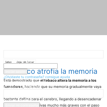
Registrarse
¡Bienvenido! Ingresa en tu cuenta
Inicio
Salud
Dejar de Fumar
El tabaco atrofia la memoria
tu nombre de usuario
Salud
Dejar de Fumar
tu contraseña
El tabaco atrofia la memoria
¿Olvidaste tu contraseña? consigue ayuda
Está demostrado que
el tabaco altera la memoria a los
Recuperación de contraseña
fumadores
, haciendo que su memoria gradualmente vaya
Recupera tu contraseña
empeorando con el tiempo, cosa que puede llegar a ser
bastante dañina para el cerebro, llegando a desencadenar
tu correo electrónico
enfermedades cognitivas mucho más graves con el paso