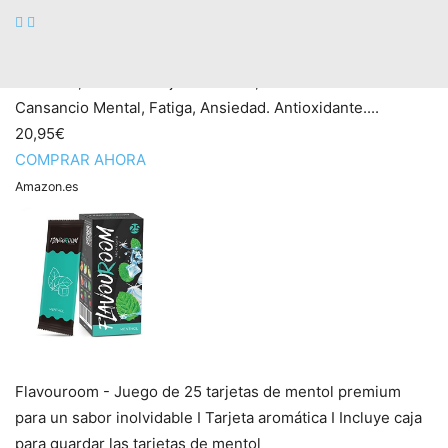
GINKGO BILOBA – Nootropico. Vitamina B12 y B6, Bacopa
monnieri, Cafeina. Mejor Memoria, Concentración.
Cansancio Mental, Fatiga, Ansiedad. Antioxidante....
20,95€
COMPRAR AHORA
Amazon.es
Flavouroom - Juego de 25 tarjetas de mentol premium
para un sabor inolvidable I Tarjeta aromática I Incluye caja
para guardar las tarjetas de mentol