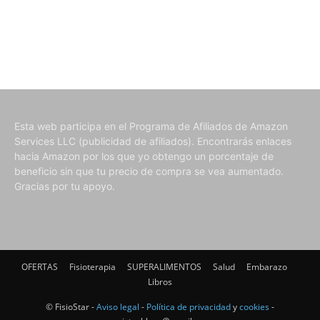
Esta web participa en el Programa de Afiliados de Amazon
Services LLC (publicidad de afiliados). Encontrarás enlaces
hacia Amazon por los que yo obtengo un porcentaje de
beneficio sin que tu precio de compra se vea aumentado.
Gracias por tu apoyo.
OFERTAS
Fisioterapia
SUPERALIMENTOS
Salud
Embarazo
Libros
© FisioStar -
Aviso legal
-
Política de privacidad
y
cookies
-