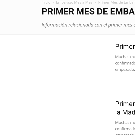
Inicio
Embarazo Mes a Mes
Primer Mes de Emba
PRIMER MES DE EMB
Información relacionada con el primer mes
Prime
Muchas muj
confirmado 
empezado,.
Primer
la Mad
Muchas muj
confirmado 