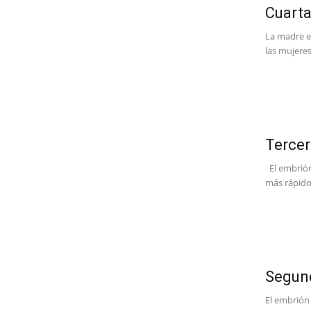
Cuart
La madre e
las mujeres
Terce
El embrión
más rápido
Segun
El embrión