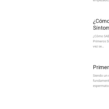
empezado,.
¿Cómo
Síntom
¿Cómo SABE
Primeros 
vez se...
Prime
Siendo un 
fundamenta
espermatoz