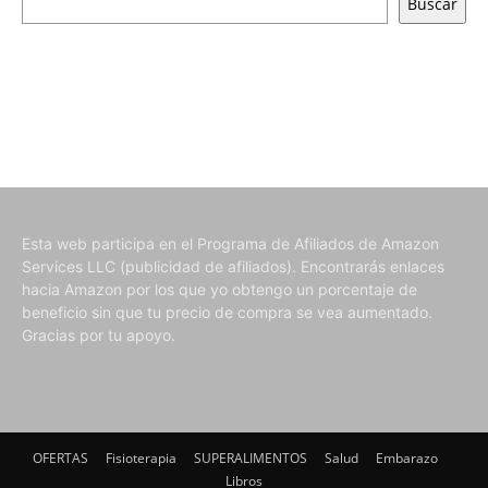
Buscar
Esta web participa en el Programa de Afiliados de Amazon
Services LLC (publicidad de afiliados). Encontrarás enlaces
hacia Amazon por los que yo obtengo un porcentaje de
beneficio sin que tu precio de compra se vea aumentado.
Gracias por tu apoyo.
OFERTAS
Fisioterapia
SUPERALIMENTOS
Salud
Embarazo
Libros