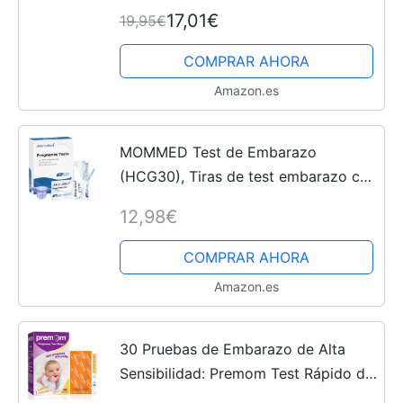
con Centella Asiática, Manteca de
17,01€
19,95€
Karité BIO y Aceites Esenciales, Uso
Antes y...
COMPRAR AHORA
Amazon.es
MOMMED Test de Embarazo
(HCG30), Tiras de test embarazo con
30 vasos de orina para una
12,98€
detección temprana, resultados
rápidos y precisos, test embarazo...
COMPRAR AHORA
Amazon.es
30 Pruebas de Embarazo de Alta
Sensibilidad: Premom Test Rápido de
hCG 10 mUI/ml de Orina con App