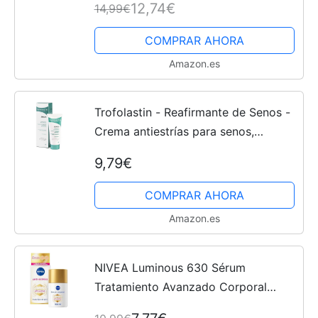
12,74€
14,99€
Inteligente Premom丨Tira Reactiva de
Embarazo Temprana
COMPRAR AHORA
Amazon.es
Trofolastin - Reafirmante de Senos -
Crema antiestrías para senos,
restructura y tensa la piel - Con
9,79€
Centella asiática- 75 ml
COMPRAR AHORA
Amazon.es
NIVEA Luminous 630 Sérum
Tratamiento Avanzado Corporal
Antiestrías (1 x 100 ml), aceite