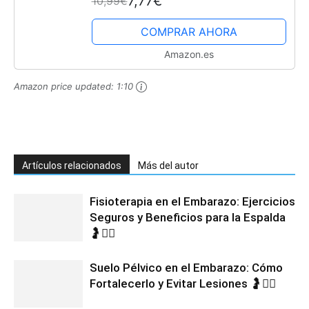
7,77€
10,99€
corporal para un tono de piel
uniforme, crema hidratante corporal
COMPRAR AHORA
con...
Amazon.es
Amazon price updated:
1:10
Artículos relacionados
Más del autor
Fisioterapia en el Embarazo: Ejercicios
Seguros y Beneficios para la Espalda
🤰💆‍♀️
Suelo Pélvico en el Embarazo: Cómo
Fortalecerlo y Evitar Lesiones 🤰🧘‍♀️