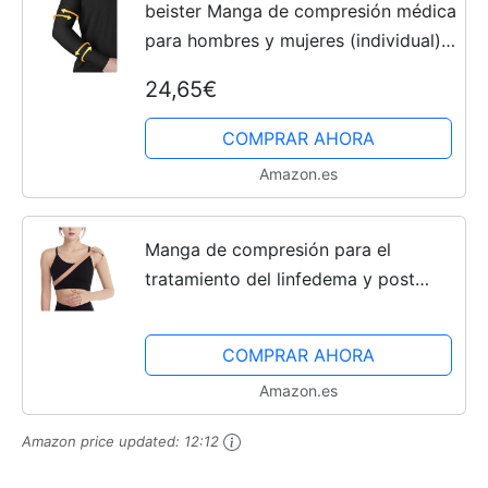
beister Manga de compresión médica
para hombres y mujeres (individual),
20-30 mmHg, soporte de brazo
24,65€
completo de compresión graduada
con banda de silicona...
COMPRAR AHORA
Amazon.es
Manga de compresión para el
tratamiento del linfedema y post
mastectomía, 23-32 mmHg de
presión (brazo derecho, talla L)
COMPRAR AHORA
Amazon.es
Amazon price updated:
12:12