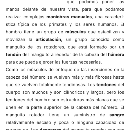
que podamos poner las
manos delante de nuestra vista, para que podamos
realizar complejas
maniobras manuales
, una caracterí­
stica tí­pica de los primates y los seres humanos. El
hombro tiene un grupo de
músculos
que estabilizan y
movilizan la
articulación,
un grupo conocido como
manguito de los rotadores, que está formado por un
tendón
del manguito alrededor de la cabeza del
húmero
para que pueda ejercer las fuerzas necesarias.
Como los músculos de enfoque de las inserciones en la
cabeza del húmero se vuelven más y más fibrosas hasta
que se vuelven totalmente tendinosas. Los
tendones
del
cuerpo son muchos y son cilí­ndricos y largos, pero los
tendones del hombro son estructuras más planas que se
unen en la parte superior de la cabeza del húmero. El
manguito rotador tiene un suministro de
sangre
relativamente escaso y poca o ninguna capacidad de
curarse de. Los
desgarros
del manguito rotador son una