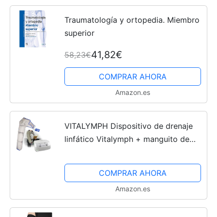
Traumatología y ortopedia. Miembro
superior
41,82€
58,23€
COMPRAR AHORA
Amazon.es
VITALYMPH Dispositivo de drenaje
linfático Vitalymph + manguito de
brazo de tamaño universal – para uso
doméstico y fisioterapia – dispositivo
COMPRAR AHORA
médico
Amazon.es