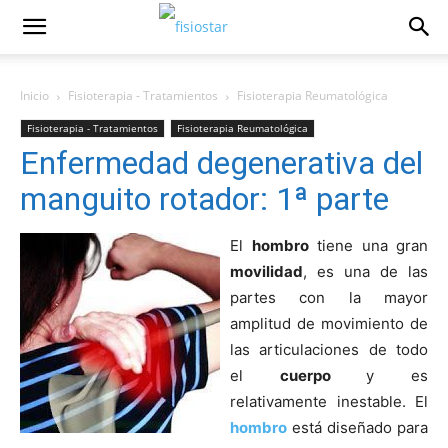
Inicio
Fisioterapia - Tratamientos
Fisioterapia Reumatológica
Fisioterapia - Tratamientos
Fisioterapia Reumatológica
Enfermedad degenerativa del
manguito rotador: 1ª parte
El
hombro
tiene una gran
movilidad
, es una de las
partes con la mayor
amplitud de movimiento de
las articulaciones de todo
el
cuerpo
y es
relativamente inestable. El
hombro
está diseñado para