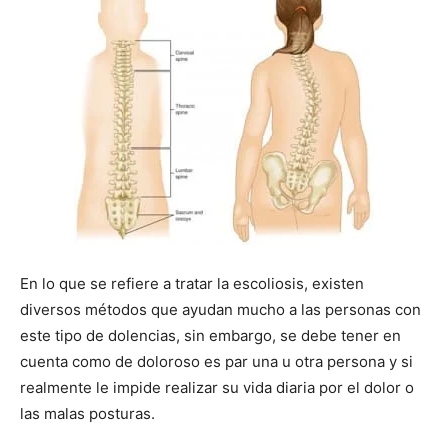
En lo que se refiere a tratar la escoliosis, existen
diversos métodos que ayudan mucho a las personas con
este tipo de dolencias, sin embargo, se debe tener en
cuenta como de doloroso es par una u otra persona y si
realmente le impide realizar su vida diaria por el dolor o
las malas posturas.