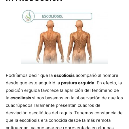
Podrí­amos decir que la
escoliosis
acompañó al hombre
desde que éste adquirió la
postura erguida
. En efecto, la
posición erguida favorece la aparición del fenómeno de
la
escoliosis
si nos basamos en la observación de que los
cuadrúpedos raramente presentan cuadros de
desviación escoliótica del raquis. Tenemos constancia de
que la escoliosis era conocida desde la más remota
antiguedad, ya que aparece representada en algunas