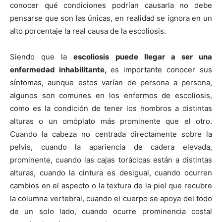
conocer qué condiciones podrían causarla no debe
pensarse que son las únicas, en realidad se ignora en un
alto porcentaje la real causa de la escoliosis.
Siendo que la
escoliosis puede llegar a ser una
enfermedad inhabilitante,
es importante conocer sus
síntomas, aunque estos varían de persona a persona,
algunos son comunes en los enfermos de escoliosis,
como es la condición de tener los hombros a distintas
alturas o un omóplato más prominente que el otro.
Cuando la cabeza no centrada directamente sobre la
pelvis, cuando la apariencia de cadera elevada,
prominente, cuando las cajas torácicas están a distintas
alturas, cuando la cintura es desigual, cuando ocurren
cambios en el aspecto o la textura de la piel que recubre
la columna vertebral, cuando el cuerpo se apoya del todo
de un solo lado, cuando ocurre prominencia costal