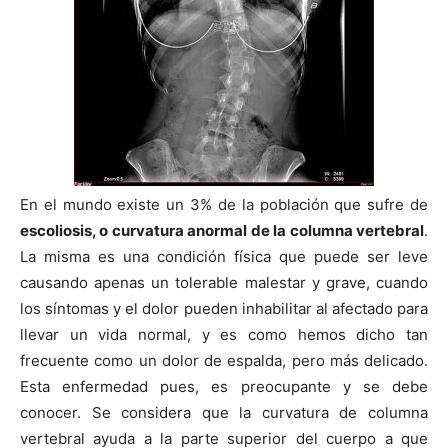
En el mundo existe un 3% de la población que sufre de
escoliosis, o curvatura anormal de la columna vertebral
.
La misma es una condición física que puede ser leve
causando apenas un tolerable malestar y grave, cuando
los síntomas y el dolor pueden inhabilitar al afectado para
llevar un vida normal, y es como hemos dicho tan
frecuente como un dolor de espalda, pero más delicado.
Esta enfermedad pues, es preocupante y se debe
conocer. Se considera que la curvatura de columna
vertebral ayuda a la parte superior del cuerpo a que