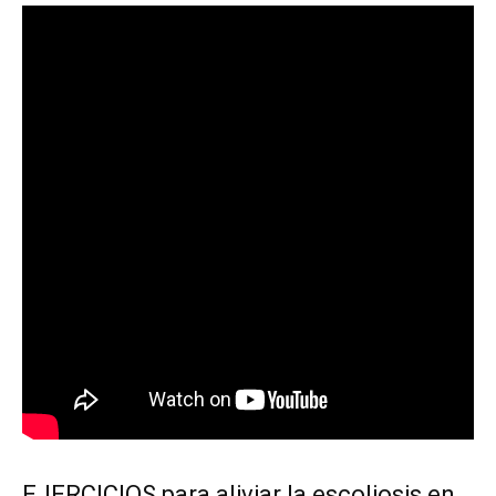
EJERCICIOS para aliviar la escoliosis en