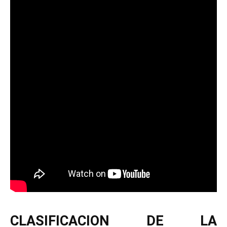
CLASIFICACION DE LA