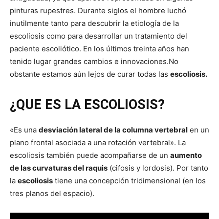
pinturas rupestres. Durante siglos el hombre luchó
inutilmente tanto para descubrir la etiologí­a de la
escoliosis como para desarrollar un tratamiento del
paciente escoliótico. En los últimos treinta años han
tenido lugar grandes cambios e innovaciones.No
obstante estamos aún lejos de curar todas las
escoliosis.
¿QUE ES LA ESCOLIOSIS?
«Es una
desviación lateral de la columna vertebral
en un
plano frontal asociada a una rotación vertebral». La
escoliosis también puede acompañarse de un
aumento
de las curvaturas del raquis
(cifosis y lordosis). Por tanto
la
escoliosis
tiene una concepción tridimensional (en los
tres planos del espacio).