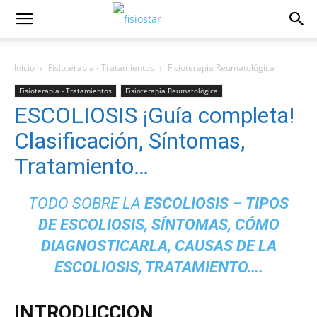
Inicio
Fisioterapia - Tratamientos
Fisioterapia Reumatológica
Fisioterapia - Tratamientos
Fisioterapia Reumatológica
ESCOLIOSIS ¡Guía completa!
Clasificación, Sí­ntomas,
Tratamiento…
TODO SOBRE LA
ESCOLIOSIS
–
TIPOS
DE ESCOLIOSIS, SÍNTOMAS, CÓMO
DIAGNOSTICARLA, CAUSAS DE LA
ESCOLIOSIS, TRATAMIENTO….
INTRODUCCION