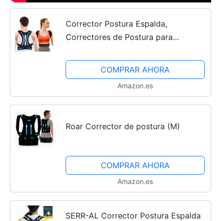
Corrector Postura Espalda,
Correctores de Postura para
Hombres y Mujeres, Postura Espalda
Corrector, Correctores de Columna
COMPRAR AHORA
Lumbar Ajustable, Alivian el...
Amazon.es
Roar Corrector de postura (M)
COMPRAR AHORA
Amazon.es
SERR-AL Corrector Postura Espalda