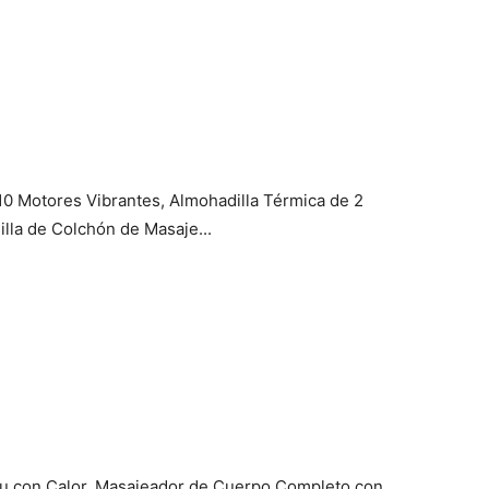
0 Motores Vibrantes, Almohadilla Térmica de 2
lla de Colchón de Masaje...
tsu con Calor, Masajeador de Cuerpo Completo con