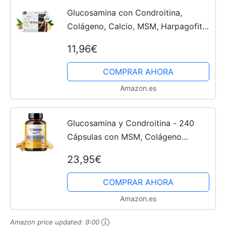
Glucosamina con Condroitina,
Colágeno, Calcio, MSM, Harpagofito,
Ácido Hialurónico, Jengibre, Cúcuma
11,96€
y Vitamina D - Articulaciones
suplemento, ligamento,...
COMPRAR AHORA
Amazon.es
Glucosamina y Condroitina - 240
Cápsulas con MSM, Colágeno
Marino, Ácido Hialurónico, Curcuma,
23,95€
Pimienta Negra, Jengibre, Boswellia y
Quercetina. Para...
COMPRAR AHORA
Amazon.es
Amazon price updated:
9:00