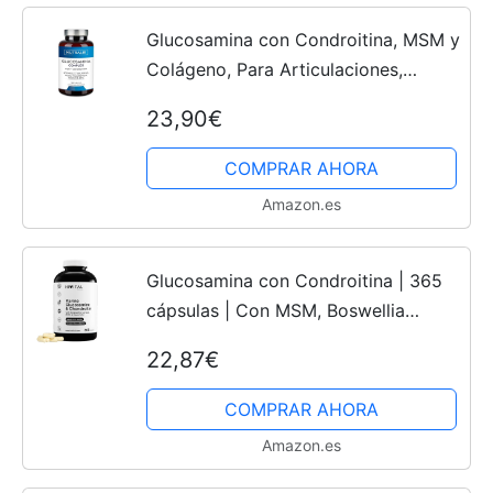
Glucosamina con Condroitina, MSM y
Colágeno, Para Articulaciones,
Cartílago y Huesos, Antiinflamatorio
23,90€
Natural que Reduce el Dolor con
Ácido Hialurónico,...
COMPRAR AHORA
Amazon.es
Glucosamina con Condroitina | 365
cápsulas | Con MSM, Boswellia
Serrata y Quercetina |
22,87€
Antiinflamatorio, fortalece los huesos
y los cartílagos
COMPRAR AHORA
Amazon.es