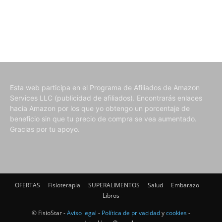
Esta web participa en el Programa de Afiliados de Amazon
Services LLC (publicidad de afiliados). Encontrarás enlaces
hacia Amazon por los que yo obtengo un porcentaje de
beneficio sin que tu precio de compra se vea aumentado.
Gracias por tu apoyo.
OFERTAS
Fisioterapia
SUPERALIMENTOS
Salud
Embarazo
Libros
© FisioStar -
Aviso legal
-
Política de privacidad
y
cookies
-