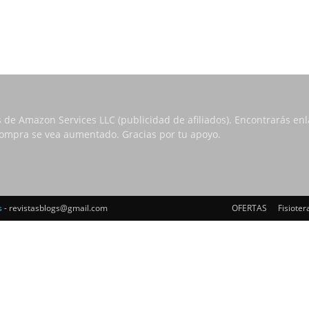
s de Amazon Services LLC (publicidad de afiliados). Encontrarás e
 compra se vea aumentado. Gracias por tu apoyo.
s
- revistasblogs@gmail.com
OFERTAS
Fisioter