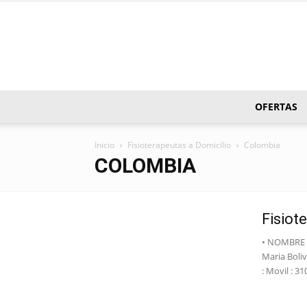
OFERTAS
Inicio
Fisioterapeutas a Domicilio
Colombia
COLOMBIA
Fisiot
• NOMBRE Y
Maria Boli
: Movil : 3