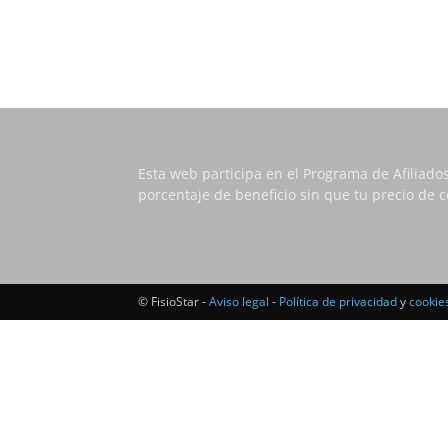
Esta web participa en el Programa de Afiliado
porcentaje de beneficio sin que tu precio de
© FisioStar -
Aviso legal
-
Política de privacidad
y
cookie