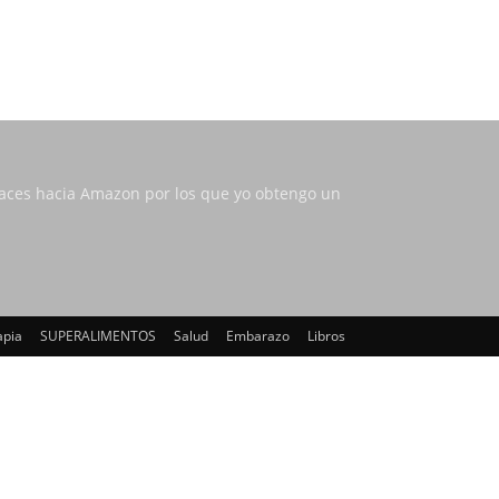
nlaces hacia Amazon por los que yo obtengo un
apia
SUPERALIMENTOS
Salud
Embarazo
Libros