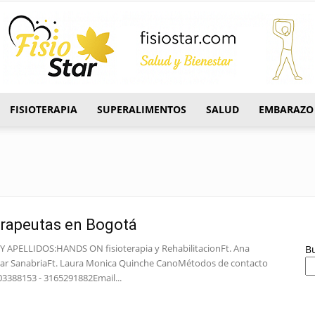
FISIOTERAPIA
SUPERALIMENTOS
SALUD
EMBARAZO
FisioStar
erapeutas en Bogotá
 APELLIDOS:HANDS ON fisioterapia y RehabilitacionFt. Ana
B
var SanabriaFt. Laura Monica Quinche CanoMétodos de contacto
103388153 - 3165291882Email...