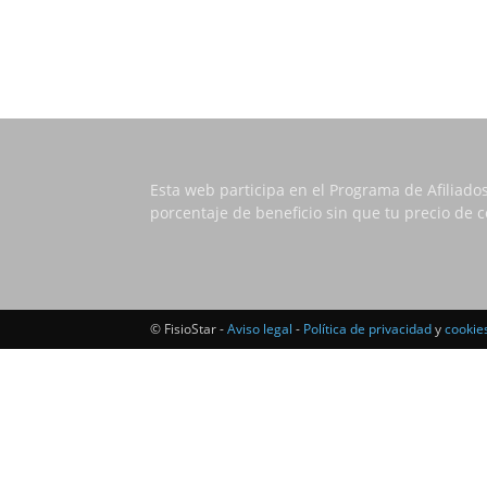
Esta web participa en el Programa de Afiliado
porcentaje de beneficio sin que tu precio de
© FisioStar -
Aviso legal
-
Política de privacidad
y
cookie