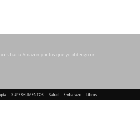
nlaces hacia Amazon por los que yo obtengo un
apia
SUPERALIMENTOS
Salud
Embarazo
Libros