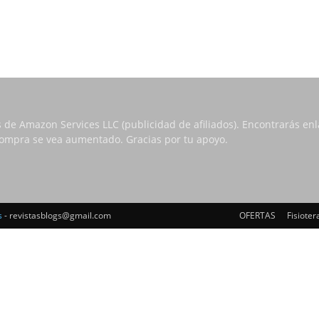
s de Amazon Services LLC (publicidad de afiliados). Encontrarás e
 compra se vea aumentado. Gracias por tu apoyo.
s
- revistasblogs@gmail.com
OFERTAS
Fisioter