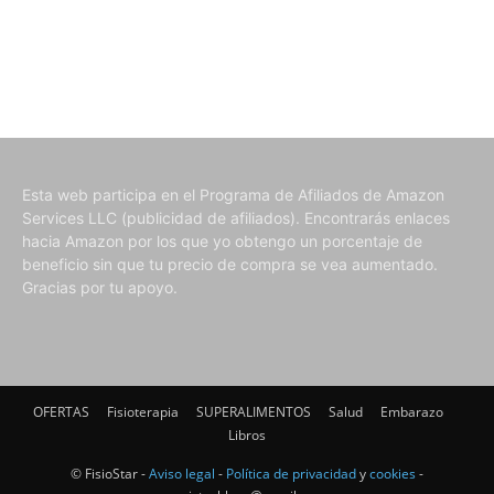
Esta web participa en el Programa de Afiliados de Amazon
Services LLC (publicidad de afiliados). Encontrarás enlaces
hacia Amazon por los que yo obtengo un porcentaje de
beneficio sin que tu precio de compra se vea aumentado.
Gracias por tu apoyo.
OFERTAS
Fisioterapia
SUPERALIMENTOS
Salud
Embarazo
Libros
© FisioStar -
Aviso legal
-
Política de privacidad
y
cookies
-