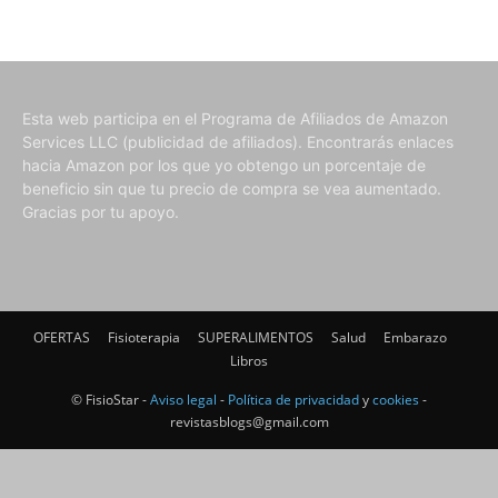
Esta web participa en el Programa de Afiliados de Amazon
Services LLC (publicidad de afiliados). Encontrarás enlaces
hacia Amazon por los que yo obtengo un porcentaje de
beneficio sin que tu precio de compra se vea aumentado.
Gracias por tu apoyo.
OFERTAS
Fisioterapia
SUPERALIMENTOS
Salud
Embarazo
Libros
© FisioStar -
Aviso legal
-
Política de privacidad
y
cookies
-
revistasblogs@gmail.com