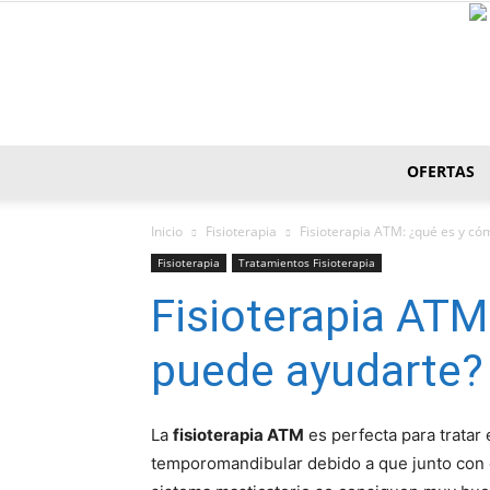
OFERTAS
Inicio
Fisioterapia
Fisioterapia ATM: ¿qué es y c
Fisioterapia
Tratamientos Fisioterapia
Fisioterapia ATM
puede ayudarte?
La
fisioterapia ATM
es perfecta para tratar 
temporomandibular debido a que junto con o