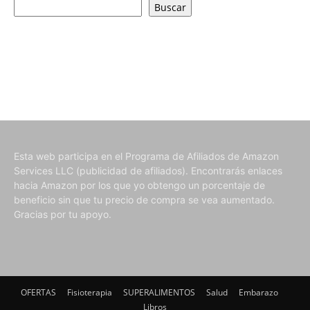
Buscar
Esta web participa en el Programa de Afiliados de Amazon
Services LLC (publicidad de afiliados). Encontrarás enlaces
hacia Amazon por los que yo obtengo un porcentaje de
beneficio sin que tu precio de compra se vea aumentado.
Gracias por tu apoyo.
OFERTAS
Fisioterapia
SUPERALIMENTOS
Salud
Embarazo
Libros