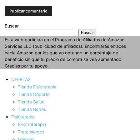
Buscar
Buscar
Esta web participa en el Programa de Afiliados de Amazon
Services LLC (publicidad de afiliados). Encontrarás enlaces
hacia Amazon por los que yo obtengo un porcentaje de
beneficio sin que tu precio de compra se vea aumentado.
Gracias por tu apoyo.
OFERTAS
Tienda Fisioterapia
Tienda Deporte
Tienda Salud
Tienda Bebes
Fisioterapia
Electroterapia
Tratamientos
Masajes