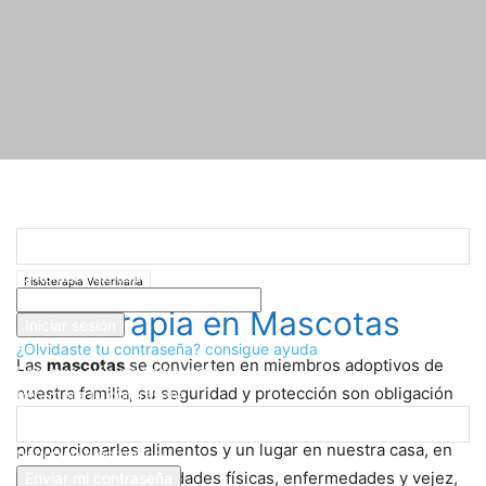
Registrarse
¡Bienvenido! Ingresa en tu cuenta
Inicio
Fisioterapia Veterinaria
Fisioterapia en Mascotas
tu nombre de usuario
Fisioterapia Veterinaria
tu contraseña
Fisioterapia en Mascotas
¿Olvidaste tu contraseña? consigue ayuda
Las
mascotas
se convierten en miembros adoptivos de
Recuperación de contraseña
nuestra familia, su seguridad y protección son obligación
Recupera tu contraseña
nuestra, no basta únicamente con sacarlos a pasear,
proporcionarles alimentos y un lugar en nuestra casa, en
tu correo electrónico
ocasiones, sus actividades físicas, enfermedades y vejez,