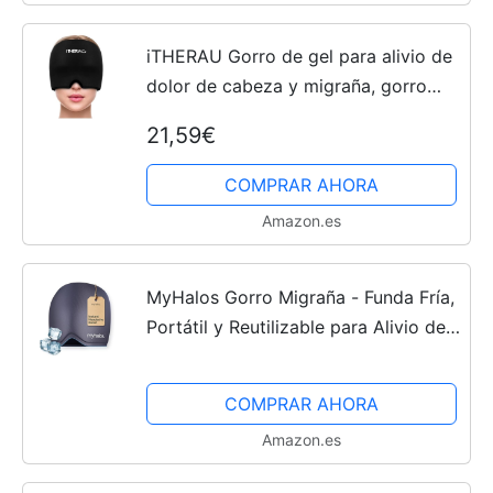
iTHERAU Gorro de gel para alivio de
dolor de cabeza y migraña, gorro
migraña frio para terapia de frío,
21,59€
migraine relief cap para alivio de
dolor de cabeza,...
COMPRAR AHORA
Amazon.es
MyHalos Gorro Migraña - Funda Fría,
Portátil y Reutilizable para Alivio de
Migraña - Mascara Fría Dolor Cabeza
por Tensión y Presión Sinusal - Gorro
COMPRAR AHORA
para...
Amazon.es