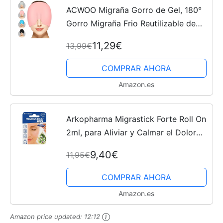
ACWOO Migraña Gorro de Gel, 180°
Gorro Migraña Frio Reutilizable de
Compresas Frias y Calientes, Migraña
11,29€
13,99€
Alivio Gorro, Gorro de Gel para
Migrañas Alivio,...
COMPRAR AHORA
Amazon.es
Arkopharma Migrastick Forte Roll On
2ml, para Aliviar y Calmar el Dolor
De Cabeza, Migraña, Cefalea, Con
9,40€
11,95€
Aceites Esenciales
COMPRAR AHORA
Amazon.es
Amazon price updated:
12:12