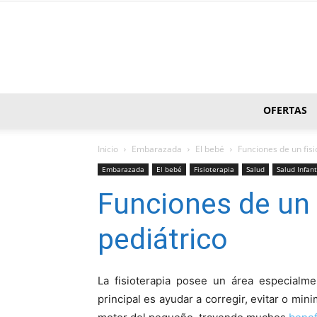
OFERTAS
Inicio
Embarazada
El bebé
Funciones de un fis
Embarazada
El bebé
Fisioterapia
Salud
Salud Infant
Funciones de un 
pediátrico
La fisioterapia posee un área especialme
principal es ayudar a corregir, evitar o min