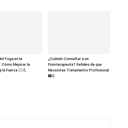
del Yoga en la
¿Cuándo Consultar a un
a: Cómo Mejorar la
Fisioterapeuta? Señales de que
y la Fuerza 🧘‍♀️💪
Necesitas Tratamiento Profesional
🏥💪