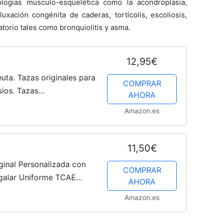
ologías músculo-esquelética como la acondroplasia,
uxación congénita de caderas, tortícolis, escoliosis,
ratorio tales como bronquiolitis y asma.
12,95€
euta. Tazas originales para
COMPRAR
sios. Tazas
AHORA
erámica 330 ml.
Amazon.es
11,50€
nal Personalizada con
COMPRAR
galar Uniforme TCAE
AHORA
ar Sanitarios | Taza de
Amazon.es
édico...