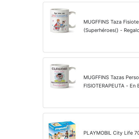
MUGFFINS Taza Fisiote
(Superhéroes() - Regalo
de Fisioterapia
MUGFFINS Tazas Person
FISIOTERAPEUTA - En E
Personalizados - 11 oz 
Personalizable original 
PLAYMOBIL City Life 70