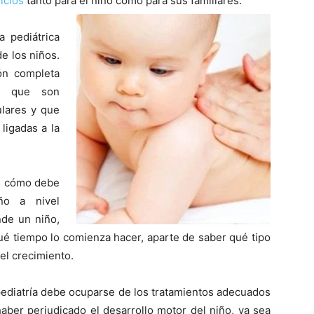
icios
tanto para el niño como para sus familiares.
a pediátrica
e los niños.
ón completa
to que son
lares y que
ligadas a la
de cómo debe
ño a nivel
de un niño,
ué tiempo lo comienza hacer, aparte de saber qué tipo
el crecimiento.
e pediatría debe ocuparse de los tratamientos adecuados
aber perjudicado el desarrollo motor del niño, ya sea