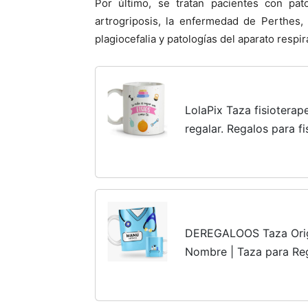
Por último, se tratan pacientes con pat
artrogriposis, la enfermedad de Perthes, l
plagiocefalia y patologías del aparato respi
LolaPix Taza fisioterap
regalar. Regalos para fi
personalizadas. Taza c
DEREGALOOS Taza Origi
Nombre | Taza para Re
Médico Enfermera Auxili
Desayuno Accesorios M