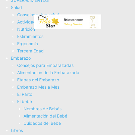
SUPERALIMENTOS
El proceso es muy sencillo, simplemente tienes que
Salud
hacerte fan de la página de
CharHadas
en
Facebook
,
Consejos sobre salud
participar en el concurso y compartirlo en el muro de tu
Actividad Fí­sica
perfil de
Facebook
¡así de fácil!
Nutrición
Estiramientos
No dejes escapar la oportunidad de renovar tu armario de
Ergonomí­a
invierno en una de nuestras tiendas favoritas ¡Tienes hasta
Tercera Edad
el 19 de Noviembre para participar! ¿A qué esperas?
Embarazo
Consejos para Embarazadas
Alimentacion de la Embarazada
Participa.
Etapas del Embarazo
https://apps.facebook.com/easypromos/promotions/118463
Embarazo Mes a Mes
El Parto
El bebé
Nombres de Bebés
Alimentación del Bebé
Cuidados del Bebé
Libros