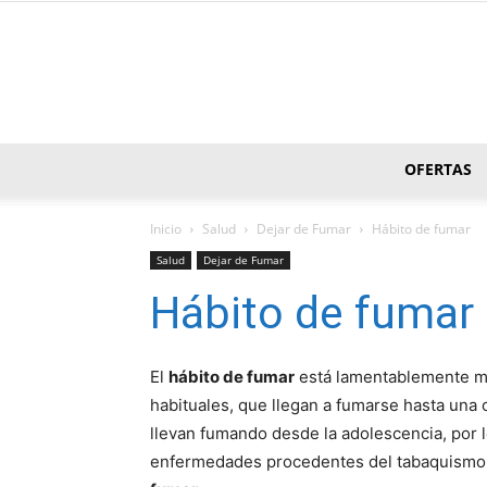
OFERTAS
Inicio
Salud
Dejar de Fumar
Hábito de fumar
Salud
Dejar de Fumar
Hábito de fumar
El
hábito de fumar
está lamentablemente mu
habituales, que llegan a fumarse hasta una c
llevan fumando desde la adolescencia, por 
enfermedades procedentes del tabaquismo y 