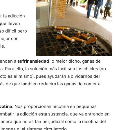
r la adicción
 que lleven
 difí­cil pero
mejor con
le.
ienden a
sufrir ansiedad
, o mejor dicho, ganas de
 Para ello, la solución más fácil son los chicles (no
ecto es el mismo), pues ayudarán a olvidarnos del
s de que también reducirá las ganas de comer a
cotina
. Nos proporcionan nicotina en pequeñas
mbatir la adicción esta sustancia, que va entrando en
nera que no es tan perjudicial como la nicotina del
lmones ni al sistema circulatorio.