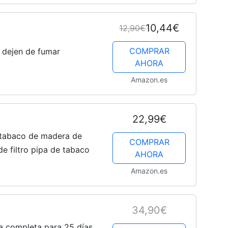
10,44€
12,90€
COMPRAR
s dejen de fumar
AHORA
Amazon.es
22,99€
 tabaco de madera de
COMPRAR
 filtro pipa de tabaco
AHORA
Amazon.es
34,90€
pia completa para 25 días,