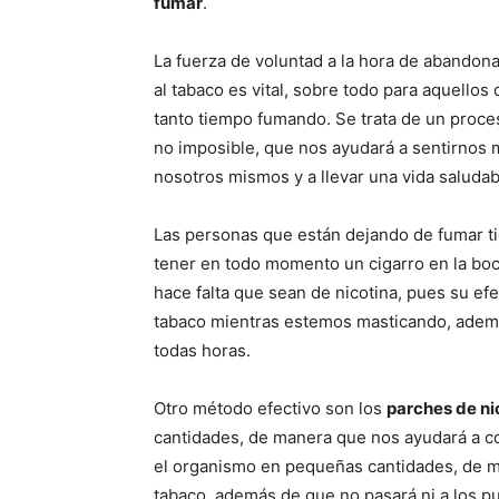
fumar
.
La fuerza de voluntad a la hora de abandona
al tabaco es vital, sobre todo para aquellos
tanto tiempo fumando. Se trata de un proceso
no imposible, que nos ayudará a sentirnos 
nosotros mismos y a llevar una vida saludab
Las personas que están dejando de fumar t
tener en todo momento un cigarro en la boca.
hace falta que sean de nicotina, pues su ef
tabaco mientras estemos masticando, ademá
todas horas.
Otro método efectivo son los
parches de ni
cantidades, de manera que nos ayudará a co
el organismo en pequeñas cantidades, de ma
tabaco, además de que no pasará ni a los pu