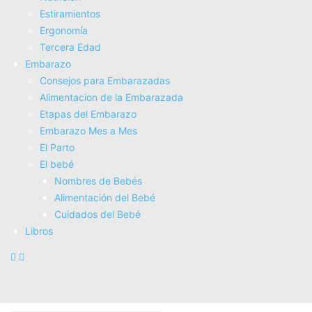
Estiramientos
Infor­ma­ción basada en el libro
Donâ€™t Swal­low Your
Ergonomí­a
Gum!
Tercera Edad
Embarazo
FisioterapiaADomicilio.net
, junto con
FisioStar
, Salud 5 Estrellas.
Consejos para Embarazadas
Alimentacion de la Embarazada
Noticias, Artí­culos, Ví­deos y Toda la Información sobre Fisioterapia y Salud.
Etapas del Embarazo
Embarazo Mes a Mes
Artículos relacionados
Más del autor
El Parto
El bebé
Nombres de Bebés
Alimentación del Bebé
Cuidados del Bebé
Libros
Fisioterapia para Desgarros Musculares: Tips para
una Recuperación Rápida 💪🏼⚡