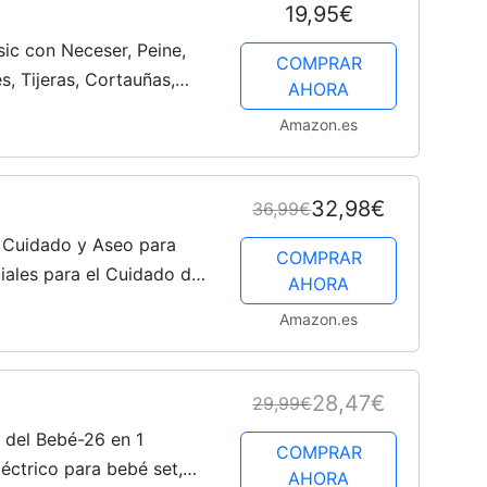
19,95€
sic con Neceser, Peine,
COMPRAR
s, Tijeras, Cortauñas,
AHORA
Silicona, Beige
Amazon.es
32,98€
36,99€
 Cuidado y Aseo para
COMPRAR
iales para el Cuidado del
AHORA
e Viaje Impermeable y
Amazon.es
28,47€
29,99€
o del Bebé-26 en 1
COMPRAR
éctrico para bebé set,
AHORA