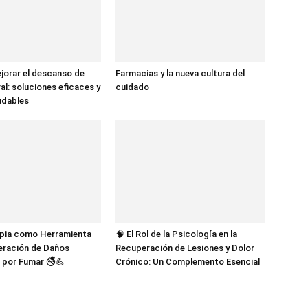
jorar el descanso de
Farmacias y la nueva cultura del
al: soluciones eficaces y
cuidado
udables
apia como Herramienta
🧠 El Rol de la Psicología en la
eración de Daños
Recuperación de Lesiones y Dolor
 por Fumar 🚭💪
Crónico: Un Complemento Esencial