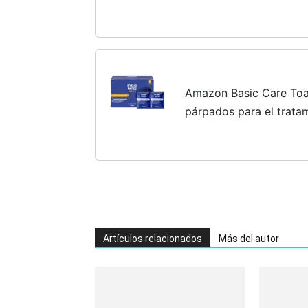
Lima de uñas para bebé
automática, Portátil Kit 
Amazon Basic Care Toal
párpados para el tratam
adultos y niños, Sin fr
Paquete de 1
Artículos relacionados
Más del autor