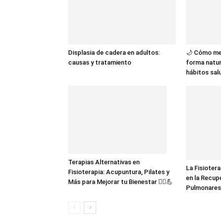
Displasia de cadera en adultos:
🌙 Cómo me
causas y tratamiento
forma natur
hábitos sal
Terapias Alternativas en
La Fisioter
Fisioterapia: Acupuntura, Pilates y
en la Recup
Más para Mejorar tu Bienestar 💆‍♂️💪
Pulmonares