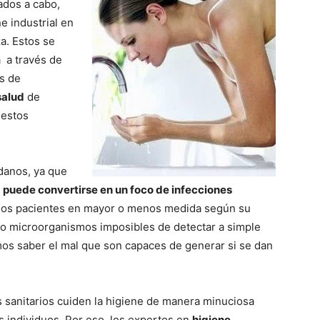
ados a cabo,
e industrial en
za. Estos se
 a través de
s de
salud
de
 estos
adanos, ya que
 puede convertirse en un foco de infecciones
 los pacientes en mayor o menos medida según su
eso microorganismos imposibles de detectar a simple
mos saber el mal que son capaces de generar si se dan
s sanitarios cuiden la higiene de manera minuciosa
s individuos. Por eso, los expertos en
higiene