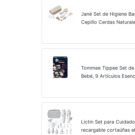
Jané Set de Higiene Ba
Cepillo Cerdas Naturale
Limas y Cepillo Dental 
Tommee Tippee Set de
Bebé, 9 Artículos Esenc
Recién Nacido, Funda d
Fácil de Limpiar,...
Lictin Set para Cuidad
recargable cortaúñas el