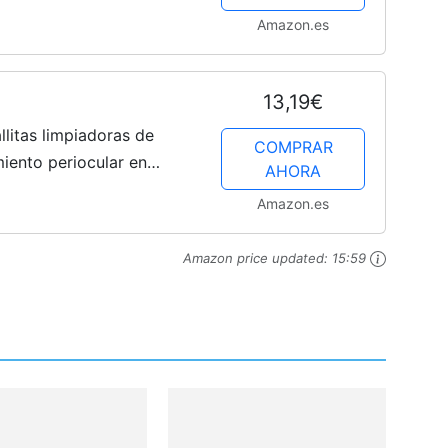
s con iluminación
Amazon.es
de...
13,19€
litas limpiadoras de
COMPRAR
iento periocular en
AHORA
agancia, 60 Unidad,
Amazon.es
Amazon price updated:
15:59