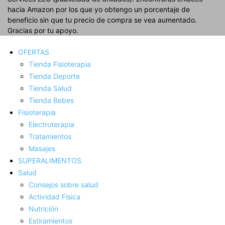
hacia Amazon por los que yo obtengo un porcentaje de
beneficio sin que tu precio de compra se vea aumentado.
Gracias por tu apoyo.
OFERTAS
Tienda Fisioterapia
Tienda Deporte
Tienda Salud
Tienda Bebes
Fisioterapia
Electroterapia
Tratamientos
Masajes
SUPERALIMENTOS
Salud
Consejos sobre salud
Actividad Fí­sica
Nutrición
Estiramientos