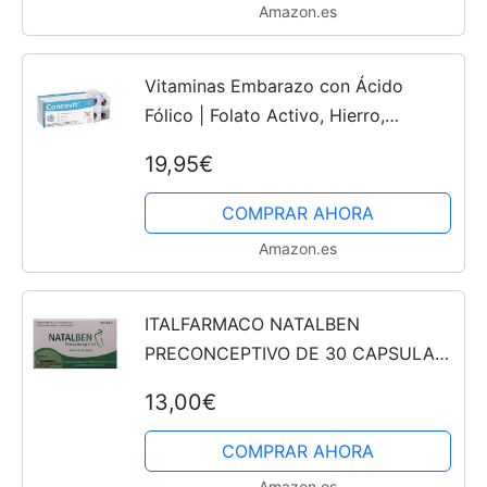
Amazon.es
Vitaminas Embarazo con Ácido
Fólico | Folato Activo, Hierro,
Omega-3, Vitaminas y Nutrientes |
19,95€
Fertilidad Mujer | Pastillas Embarazo
para Concepción,...
COMPRAR AHORA
Amazon.es
ITALFARMACO NATALBEN
PRECONCEPTIVO DE 30 CAPSULAS
CON ZIN
13,00€
COMPRAR AHORA
Amazon.es