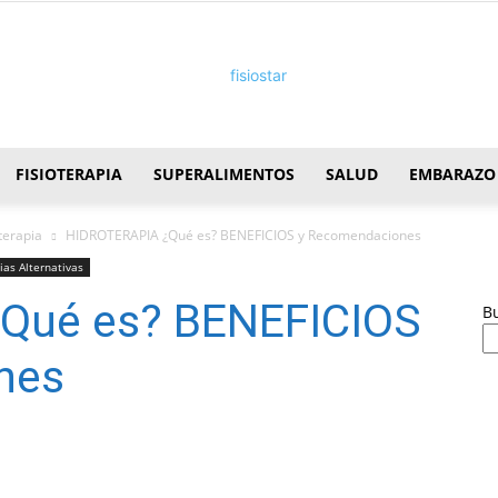
FISIOTERAPIA
SUPERALIMENTOS
SALUD
EMBARAZO
FisioStar
terapia
HIDROTERAPIA ¿Qué es? BENEFICIOS y Recomendaciones
ias Alternativas
Qué es? BENEFICIOS
B
nes