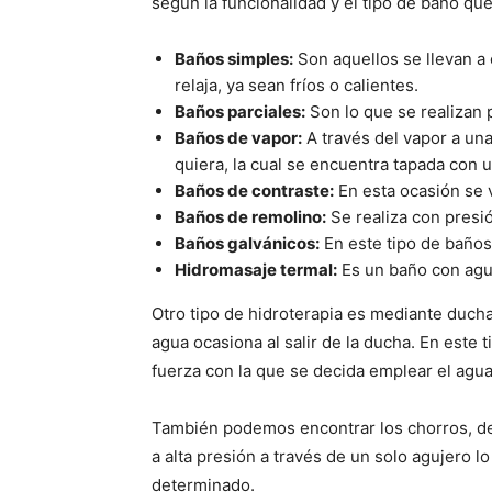
según la funcionalidad y el tipo de baño que
Baños simples:
Son aquellos se llevan a 
relaja, ya sean frí­os o calientes.
Baños parciales:
Son lo que se realizan 
Baños de vapor:
A través del vapor a una
quiera, la cual se encuentra tapada con u
Baños de contraste:
En esta ocasión se 
Baños de remolino:
Se realiza con presió
Baños galvánicos:
En este tipo de baños
Hidromasaje termal:
Es un baño con agua
Otro tipo de hidroterapia es mediante duchas
agua ocasiona al salir de la ducha. En este 
fuerza con la que se decida emplear el agua
También podemos encontrar los chorros, de 
a alta presión a través de un solo agujero 
determinado.