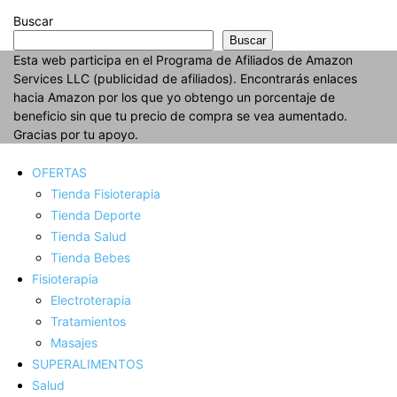
Buscar
Buscar
Esta web participa en el Programa de Afiliados de Amazon
Services LLC (publicidad de afiliados). Encontrarás enlaces
hacia Amazon por los que yo obtengo un porcentaje de
beneficio sin que tu precio de compra se vea aumentado.
Gracias por tu apoyo.
OFERTAS
Tienda Fisioterapia
Tienda Deporte
Tienda Salud
Tienda Bebes
Fisioterapia
Electroterapia
Tratamientos
Masajes
SUPERALIMENTOS
Salud