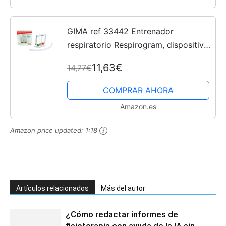
GIMA ref 33442 Entrenador
respiratorio Respirogram, dispositivo
para ejercer la respiración por
11,63€
14,77€
inhalación con base, 3 bolas
diferentes, una parte central...
COMPRAR AHORA
Amazon.es
Amazon price updated:
1:18
Artículos relacionados
Más del autor
¿Cómo redactar informes de