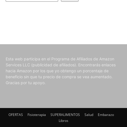
Esta web participa en el Programa de Afiliados de Amazon
Services LLC (publicidad de afiliados). Encontrarás enlaces
hacia Amazon por los que yo obtengo un porcentaje de
beneficio sin que tu precio de compra se vea aumentado.
Gracias por tu apoyo.
OFERTAS
Fisioterapia
SUPERALIMENTOS
Salud
Embarazo
Libros