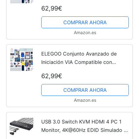
con Arduino IDE Mega 2560 con
62,99€
Guías Tutorial en Español y Conjunto
con Placa Controladora...
COMPRAR AHORA
Amazon.es
ELEGOO Conjunto Avanzado de
Iniciación VIA Compatible con
Arduino IDE con Tutorial en Español
62,99€
y UNO R3 Placa, Relé, Modulo de
Fuente de Alimentación, Motor...
COMPRAR AHORA
Amazon.es
USB 3.0 Switch KVM HDMI 4 PC 1
Monitor, 4K@60Hz EDID Simulado 4
Puertos, KVM Switches 4 PC 1