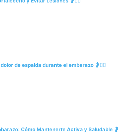
alecerlo y Evitar Lesiones 🤰🧘‍♀️
l dolor de espalda durante el embarazo 🤰🧘‍♀️
Embarazo: Cómo Mantenerte Activa y Saludable 🤰