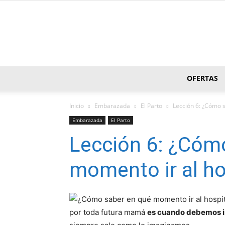
OFERTAS
Inicio
Embarazada
El Parto
Lección 6: ¿Cómo s
Embarazada
El Parto
Lección 6: ¿Cóm
momento ir al ho
por toda futura mamá
es cuando debemos ir 