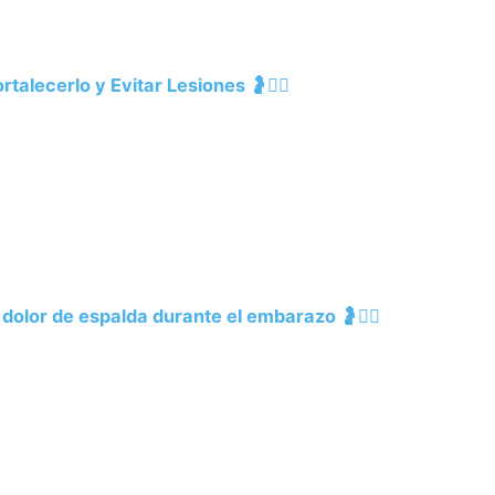
alecerlo y Evitar Lesiones 🤰🧘‍♀️
l dolor de espalda durante el embarazo 🤰🧘‍♀️