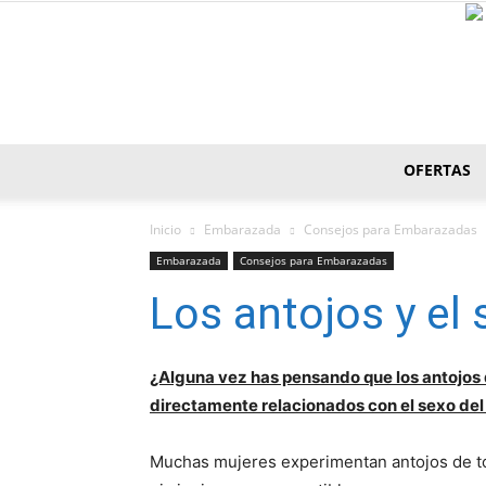
OFERTAS
Inicio
Embarazada
Consejos para Embarazadas
Embarazada
Consejos para Embarazadas
Los antojos y el
¿Alguna vez has pensando que los antojos
directamente relacionados con el sexo del
Muchas mujeres experimentan antojos de tod