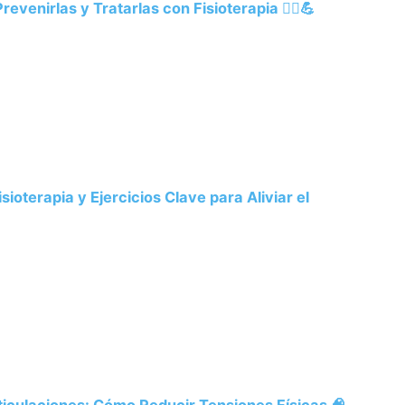
enirlas y Tratarlas con Fisioterapia 🏃‍♂️💪
sioterapia y Ejercicios Clave para Aliviar el
ticulaciones: Cómo Reducir Tensiones Físicas 🧠