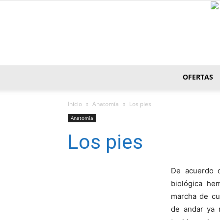
OFERTAS
Inicio
Anatomí­a
Los pies
Anatomí­a
Los pies
De acuerdo c
biológica he
marcha de cu
de andar ya 