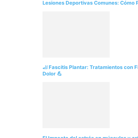
Lesiones Deportivas Comunes: Cómo Prev
🦶 Fascitis Plantar: Tratamientos con Fi
Dolor 💪
El Impacto del estrés en músculos y ar