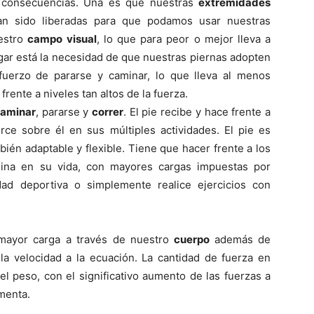
s consecuencias. Una es que nuestras
extremidades
an sido liberadas para que podamos usar nuestras
uestro
campo visual
, lo que para peor o mejor lleva a
ar está la necesidad de que nuestras piernas adopten
fuerzo de pararse y caminar, lo que lleva al menos
rente a niveles tan altos de la fuerza.
aminar
, pararse y
correr
. El pie recibe y hace frente a
erce sobre él en sus múltiples actividades. El pie es
ién adaptable y flexible. Tiene que hacer frente a los
ina en su vida, con mayores cargas impuestas por
dad deportiva o simplemente realice ejercicios con
mayor carga a través de nuestro
cuerpo
además de
la velocidad a la ecuación. La cantidad de fuerza en
el peso, con el significativo aumento de las fuerzas a
menta.