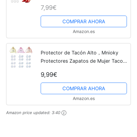
Antideslizante Almohadillas Tacones
7,99€
Gel Transparente Plantillas Tacones
Altos...
COMPRAR AHORA
Amazon.es
Protector de Tacón Alto，Mnioky
Protectores Zapatos de Mujer Tacos
Tapones para Razas, Bodas,
9,99€
Ocasiones Formal
COMPRAR AHORA
Amazon.es
Amazon price updated:
3:40