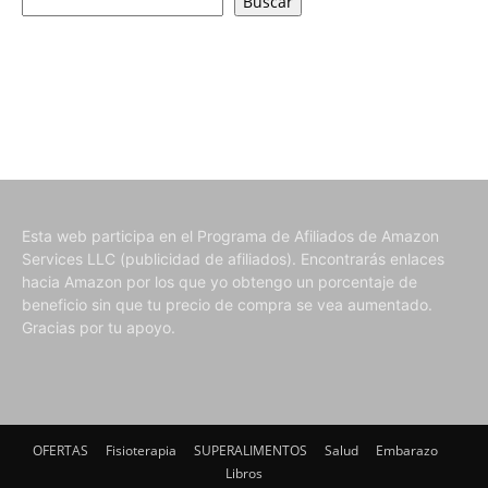
Buscar
Esta web participa en el Programa de Afiliados de Amazon
Services LLC (publicidad de afiliados). Encontrarás enlaces
hacia Amazon por los que yo obtengo un porcentaje de
beneficio sin que tu precio de compra se vea aumentado.
Gracias por tu apoyo.
OFERTAS
Fisioterapia
SUPERALIMENTOS
Salud
Embarazo
Libros