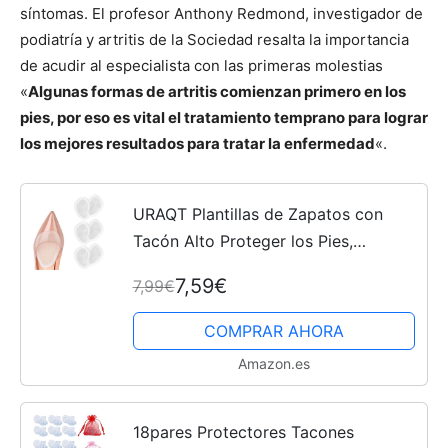
sí­ntomas. El profesor Anthony Redmond, investigador de
podiatrí­a y artritis de la Sociedad resalta la importancia
de acudir al especialista con las primeras molestias
«
Algunas formas de artritis comienzan primero en los
pies, por eso es vital el tratamiento temprano para lograr
los mejores resultados para tratar la enfermedad
«.
URAQT Plantillas de Zapatos con
Tacón Alto Proteger los Pies,
Almohadillas para los pie, Medio
7,59€
7,99€
plantilla para Alivio el Dolor en el
Antepié 3 Pares
COMPRAR AHORA
Amazon.es
18pares Protectores Tacones