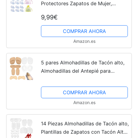
Protectores Zapatos de Mujer,
Protector de Tacón Alto Tacos para
9,99€
Tacones Protectores Tacones Boda
Cesped (Transparente, 3...
COMPRAR AHORA
Amazon.es
5 pares Almohadillas de Tacón alto,
Almohadillas del Antepié para
Mujeres, Lavable y Reutilizable,
Plantillas de gel para tacones altos
COMPRAR AHORA
Antideslizantes
Amazon.es
14 Piezas Almohadillas de Tacón alto,
Plantillas de Zapatos con Tacón Alto