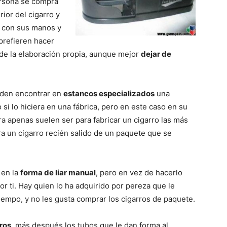
rsona se compra
rior del cigarro y
o con sus manos y
 prefieren hacer
 de la elaboración propia, aunque mejor
dejar de
eden encontrar en
estancos especializados
una
i lo hiciera en una fábrica, pero en este caso en su
a apenas suelen ser para fabricar un cigarro las más
ra un cigarro recién salido de un paquete que se
 en la
forma de liar manual
, pero en vez de hacerlo
r ti. Hay quien lo ha adquirido por pereza que le
iempo, y no les gusta comprar los cigarros de paquete.
uros
, más después los tubos que le dan forma al