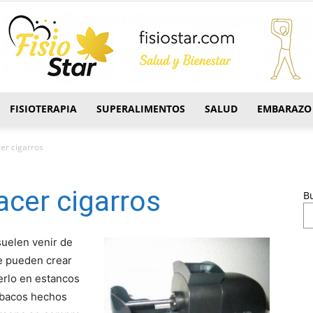
FISIOTERAPIA
SUPERALIMENTOS
SALUD
EMBARAZO
FisioStar
er cigarros
cer cigarros
B
uelen venir de
e pueden crear
nerlo en estancos
tabacos hechos