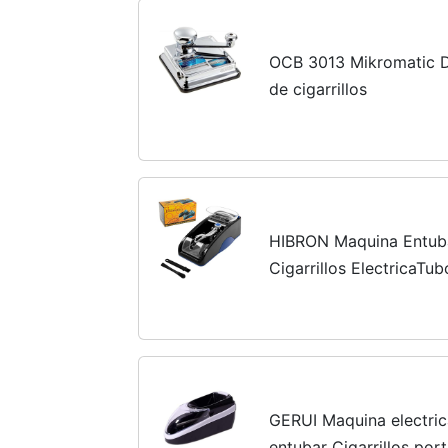
OCB 3013 Mikromatic D
de cigarrillos
HIBRON Maquina Entub
Cigarrillos ElectricaTub
azul
GERUI Maquina electric
entubar Cigarrillos port