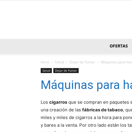
OFERTAS
Inicio
Salud
Dejar de Fumar
Máquinas para hac
Salud
Dejar de Fumar
Máquinas para ha
Los
cigarros
que se compran en paquetes s
una creación de las
fábricas de tabaco
, qu
miles y miles de cigarros a la hora para po
y bares a la venta. Por otro lado están los 