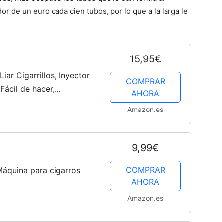
or de un euro cada cien tubos, por lo que a la larga le
15,95€
iar Cigarrillos, Inyector
COMPRAR
Fácil de hacer,
AHORA
arar y Laminar Habanos
Amazon.es
DE)
9,99€
COMPRAR
Máquina para cigarros
AHORA
Amazon.es