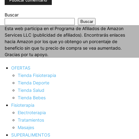
Buscar
Buscar
Esta web participa en el Programa de Afiliados de Amazon
Services LLC (publicidad de afiliados). Encontrarás enlaces
hacia Amazon por los que yo obtengo un porcentaje de
beneficio sin que tu precio de compra se vea aumentado.
Gracias por tu apoyo.
OFERTAS
Tienda Fisioterapia
Tienda Deporte
Tienda Salud
Tienda Bebes
Fisioterapia
Electroterapia
Tratamientos
Masajes
SUPERALIMENTOS